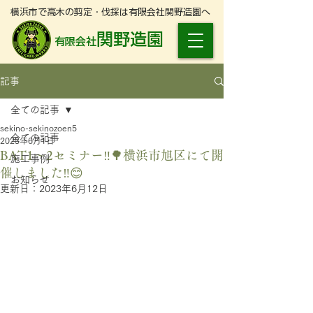
横浜市で高木の剪定・伐採は有限会社関野造園へ
関野造園
有限会社
記事
全ての記事
sekino-sekinozoen5
全ての記事
2023年6月1日
BAT1〜2セミナー‼️🌳横浜市旭区にて開
施工事例
催しました‼️😊
お知らせ
更新日：
2023年6月12日