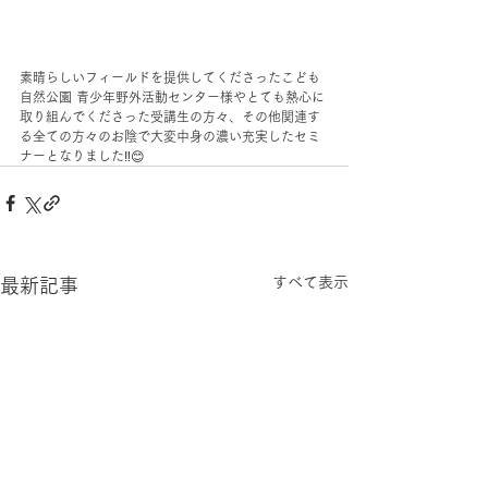
素晴らしいフィールドを提供してくださったこども
自然公園 青少年野外活動センター様やとても熱心に
取り組んでくださった受講生の方々、その他関連す
る全ての方々のお陰で大変中身の濃い充実したセミ
ナーとなりました‼️😊
すべて表示
最新記事