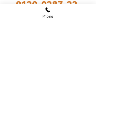
0120-0287-22
​8:00~18:00 年中無休
Phone
LINE公式アカウント
@sekiozoen
​～人と緑の未来をつなぐ～
関野造園
有限会社
​《神奈川県知事許可(般-30)第67687号》
（〒245-0024）神奈川県横浜市泉区和泉中
央北2丁目28-9
TEL:
0120-0287-22