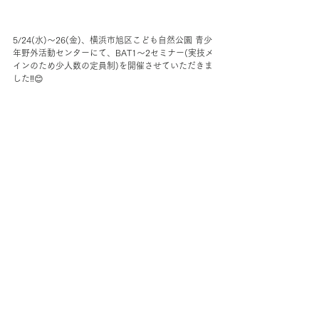
5/24(水)〜26(金)、横浜市旭区こども自然公園 青少
年野外活動センターにて、BAT1〜2セミナー(実技メ
インのため少人数の定員制)を開催させていただきま
した‼️😊