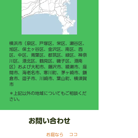
いります。
横浜市（泉区、戸塚区、栄区、瀬谷区、
旭区、保土ヶ谷区、金沢区、南区、西
区、中区、青葉区、都筑区、緑区、神奈
川区、港北区、鶴見区、磯子区、港南
区）および大和市、藤沢市、綾瀬市、座
間市、海老名市、寒川町、茅ヶ崎市、鎌
倉市、逗子市、川崎市、葉山町、横須賀
市
＊上記以外の地域についてもご相談くだ
さい。
お問い合わせ
​お庭なら ココ