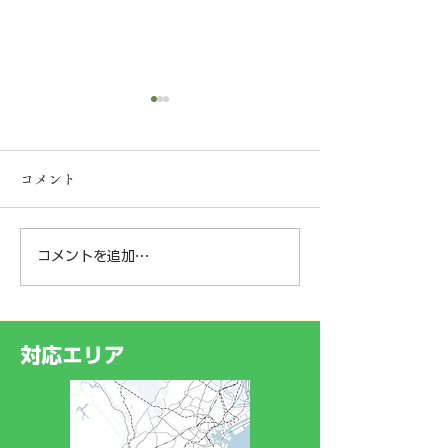
【一般事業主行動計画の
策定について】
コメント
弊社は、社員の皆様が安心し
て長く働ける環境づくりと子
育て支援の一環として、次世
コメントを追加…
神奈川県横浜市
代育成支援対策推進法に基づ
く「一般事業主行動計画」を
某樹林地にて‼️
策定し、神奈川労働局へ届け
ークライミング®
出ました。 今後は、若手従
対応エリア
業員や新入社員がスムーズに
業務を習得できるよう「現場
作業手順書（マニュアル）」
の整備・運用に力を入れてま