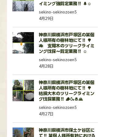
イミング強剪定業務‼️ 🌲☺️
sekino-sekinozoen5
4月29日
神奈川県横浜市戸塚区の某個
人様所有の樹林地にて‼️ 🌳
🎋 支障木のツリークライミ
ング伐採〜剪定業務‼️ ☺️
sekino-sekinozoen5
4月28日
神奈川県横浜市戸塚区の某個
人様所有の樹林地にて‼️ 🌳
枯損大木のツリークライミン
グ伐採業務‼️ 🪵🍶🧂🙏
sekino-sekinozoen5
4月27日
神奈川県横浜市保土ケ谷区に
て‼️ 某個人様所有地における