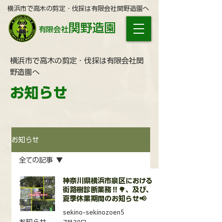
横浜市で高木の剪定・伐採は有限会社関野造園へ
関野造園
有限会社
横浜市で高木の剪定・伐採は有限会社関
野造園へ
お知らせ
お知らせ
全ての記事
神奈川県横浜市泉区における
全ての記事
街路樹診断業務‼️🌳、及び、
夏季休業期間のお知らせ📢
施工事例
sekino-sekinozoen5