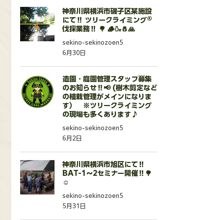
神奈川県横浜市磯子区某施設
にて‼️ ツリークライミング®︎
伐採業務‼️ 🌳 🪵🍶🧂🙏
sekino-sekinozoen5
6月30日
造園・庭園管理スタッフ募集
のお知らせ‼️📢 (樹木剪定など
の植栽管理がメインになりま
す） ※ツリークライミング
の現場も多くあります♪
sekino-sekinozoen5
6月2日
神奈川県横浜市旭区にて‼️
BAT-1〜2セミナー開催‼️🌳
☺️
sekino-sekinozoen5
5月31日