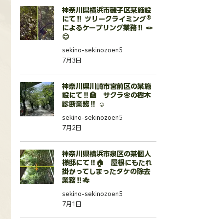
神奈川県横浜市磯子区某施設
にて‼️ ツリークライミング®️
によるケーブリング業務‼️ 🪢
😊
sekino-sekinozoen5
7月3日
神奈川県川崎市宮前区の某施
設にて‼️🏥 サクラ🌸の樹木
診断業務‼️ ☺️
sekino-sekinozoen5
7月2日
神奈川県横浜市泉区の某個人
様邸にて‼️🏠 屋根にもたれ
掛かってしまったタケの除去
業務‼️🎋
sekino-sekinozoen5
7月1日