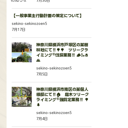
お知らせ
7月30日
【一般事業主行動計画の策定について】
sekino-sekinozoen5
7月17日
神奈川県横浜市戸塚区の某樹
林地にて‼️🌳🌳 ツリークラ
イミング®︎伐採業務‼️ 🪵🍶🧂
🙏
sekino-sekinozoen5
7月5日
神奈川県横浜市南区の某個人
様邸にて‼️🏠 庭木ツリーク
ライミング®︎強剪定業務‼️ 🌳
🌲
sekino-sekinozoen5
7月4日