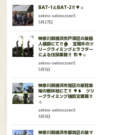
BAT-1とBAT-2‼️🌳☺️
sekino-sekinozoen5
5月27日
神奈川県横浜市戸塚区の某個
人様邸にて‼️🏠 支障木のツ
リークライミングとラフター
による伐採業務‼️ 🏗️🌳☺️
sekino-sekinozoen5
5月5日
神奈川県横浜市旭区の某駐車
場の樹林地にて‼️ 🌳🌲 ツリ
ークライミング強剪定業務‼️
☺️
sekino-sekinozoen5
5月3日
神奈川県横浜市都筑区の某マ