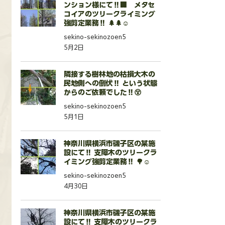
ンション様にて‼️🏢 メタセ
コイアのツリークライミング
強剪定業務‼️ 🌲🌲☺️
sekino-sekinozoen5
5月2日
隣接する樹林地の枯損大木の
民地側への倒伏‼️ という状態
からのご依頼でした‼️😵
sekino-sekinozoen5
5月1日
神奈川県横浜市磯子区の某施
設にて‼️ 支障木のツリークラ
イミング強剪定業務‼️ 🌳☺️
sekino-sekinozoen5
4月30日
神奈川県横浜市磯子区の某施
設にて‼️ 支障木のツリークラ