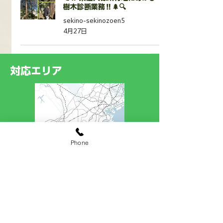
樹木診断業務‼️🌲🔍
sekino-sekinozoen5
4月27日
対応エリア
Phone
横浜市（泉区、戸塚区、栄区、瀬谷区、
旭区、保土ヶ谷区、金沢区、南区、西
区、中区、青葉区、都筑区、緑区、神奈
川区、港北区、鶴見区、磯子区、港南