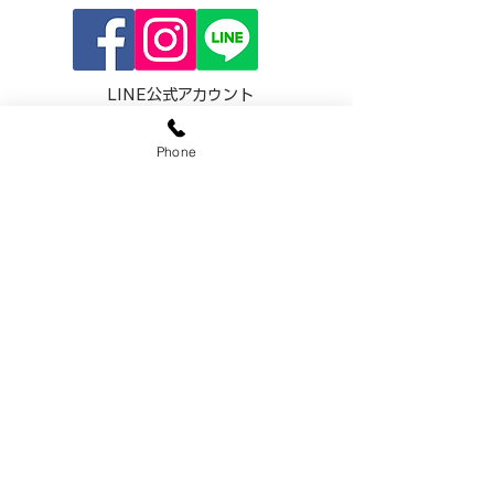
LINE公式アカウント
@sekiozoen
Phone
​～人と緑の未来をつなぐ～
関野造園
有限会社
​《神奈川県知事許可(般-30)第67687号》
（〒245-0024）神奈川県横浜市泉区和泉中
央北2丁目28-9
TEL:
0120-0287-22
TEL:045-801-4254
​FAX:
045-801-4256