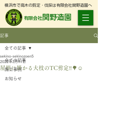
横浜市で高木の剪定・伐採は有限会社関野造園へ
関野造園
有限会社
記事
全ての記事
sekino-sekinozoen5
全ての記事
2022年3月11日
屋根に掛かる大枝のTC剪定‼️🌳☺️
施工事例
お知らせ