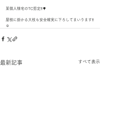
某個人様宅のTC剪定‼︎🌳
屋根に掛かる大枝も安全確実に下ろしてまいります‼︎
☺️
すべて表示
最新記事