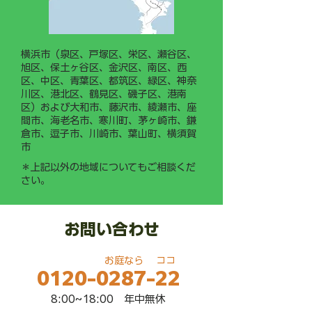
横浜市（泉区、戸塚区、栄区、瀬谷区、
旭区、保土ヶ谷区、金沢区、南区、西
区、中区、青葉区、都筑区、緑区、神奈
川区、港北区、鶴見区、磯子区、港南
区）および大和市、藤沢市、綾瀬市、座
間市、海老名市、寒川町、茅ヶ崎市、鎌
倉市、逗子市、川崎市、葉山町、横須賀
市
＊上記以外の地域についてもご相談くだ
さい。
お問い合わせ
​お庭なら ココ
0120-0287-22
​8:00~18:00 年中無休