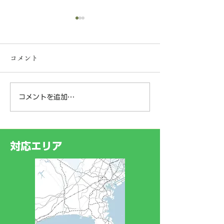
【一般事業主行動計画の
策定について】
コメント
弊社は、社員の皆様が安心し
て長く働ける環境づくりと子
育て支援の一環として、次世
コメントを追加…
神奈川県横浜市
代育成支援対策推進法に基づ
く「一般事業主行動計画」を
某樹林地にて‼️
策定し、神奈川労働局へ届け
ークライミング®
出ました。 今後は、若手従
対応エリア
業員や新入社員がスムーズに
業務を習得できるよう「現場
作業手順書（マニュアル）」
の整備・運用に力を入れてま
いります。