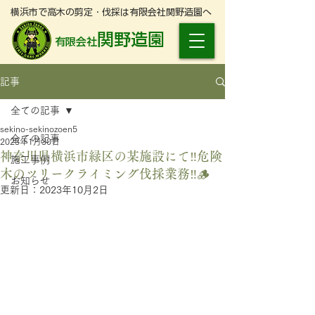
横浜市で高木の剪定・伐採は有限会社関野造園へ
関野造園
有限会社
記事
全ての記事
sekino-sekinozoen5
全ての記事
2023年1月30日
神奈川県横浜市緑区の某施設にて‼️危険
施工事例
木のツリークライミング伐採業務‼️🪵
お知らせ
更新日：
2023年10月2日