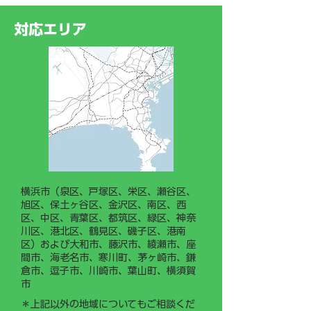
策定し、神奈川労働局へ届け
ークライミング®
出ました。 今後は、若手従
対応エリア
業員や新入社員がスムーズに
業務を習得できるよう「現場
作業手順書（マニュアル）」
の整備・運用に力を入れてま
いります。
横浜市（泉区、戸塚区、栄区、瀬谷区、
旭区、保土ヶ谷区、金沢区、南区、西
区、中区、青葉区、都筑区、緑区、神奈
川区、港北区、鶴見区、磯子区、港南
区）および大和市、藤沢市、綾瀬市、座
間市、海老名市、寒川町、茅ヶ崎市、鎌
倉市、逗子市、川崎市、葉山町、横須賀
市
＊上記以外の地域についてもご相談くだ