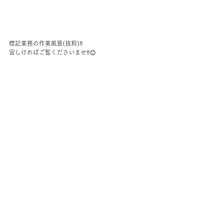
標記業務の作業風景(抜粋)‼️
宜しければご覧くださいませ‼️😊