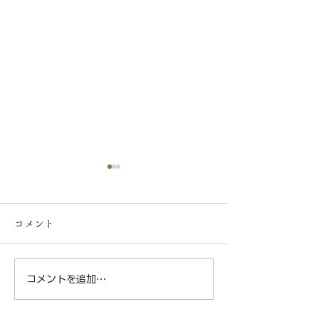
【一般事業主行動計画の
策定について】
コメント
弊社は、社員の皆様が安心し
て長く働ける環境づくりと子
育て支援の一環として、次世
コメントを追加…
神奈川県横浜市
代育成支援対策推進法に基づ
く「一般事業主行動計画」を
某樹林地にて‼️