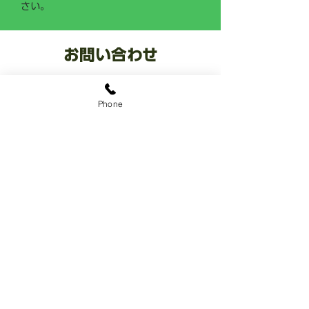
さい。
お問い合わせ
​お庭なら ココ
0120-0287-22
Phone
​8:00~18:00 年中無休
LINE公式アカウント
@sekiozoen
​～人と緑の未来をつなぐ～
関野造園
有限会社