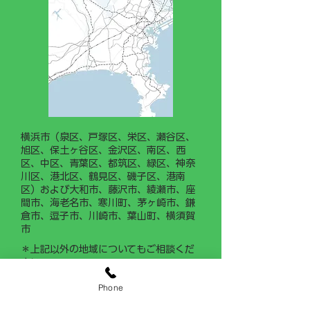
業務を習得できるよう「現場
作業手順書（マニュアル）」
の整備・運用に力を入れてま
いります。
横浜市（泉区、戸塚区、栄区、瀬谷区、
旭区、保土ヶ谷区、金沢区、南区、西
区、中区、青葉区、都筑区、緑区、神奈
川区、港北区、鶴見区、磯子区、港南
区）および大和市、藤沢市、綾瀬市、座
間市、海老名市、寒川町、茅ヶ崎市、鎌
倉市、逗子市、川崎市、葉山町、横須賀
市
＊上記以外の地域についてもご相談くだ
さい。
Phone