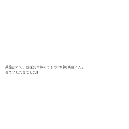
某施設にて、伐採(3本幹のうちの1本幹)業務に入ら
せていただきました‼︎ 