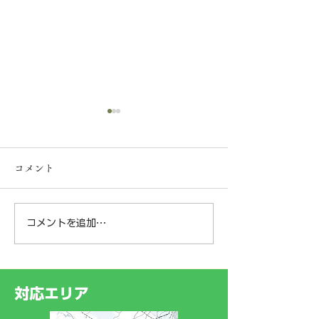
【一般事業主行動計画の
策定について】
コメント
弊社は、社員の皆様が安心し
て長く働ける環境づくりと子
育て支援の一環として、次世
コメントを追加…
神奈川県横浜市
代育成支援対策推進法に基づ
く「一般事業主行動計画」を
某樹林地にて‼️
策定し、神奈川労働局へ届け
ークライミング®
出ました。 今後は、若手従
対応エリア
業員や新入社員がスムーズに