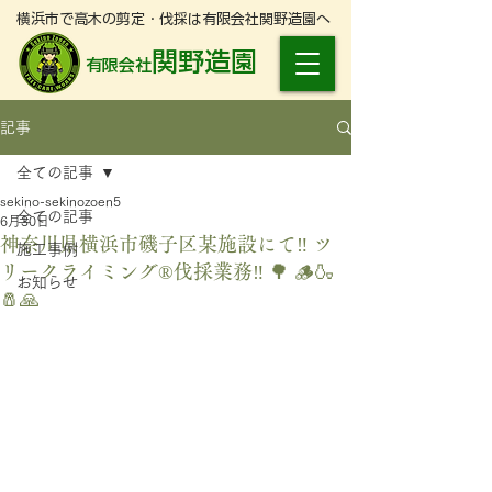
横浜市で高木の剪定・伐採は有限会社関野造園へ
関野造園
有限会社
記事
全ての記事
sekino-sekinozoen5
全ての記事
6月30日
神奈川県横浜市磯子区某施設にて‼️ ツ
施工事例
リークライミング®︎伐採業務‼️ 🌳 🪵🍶
お知らせ
🧂🙏