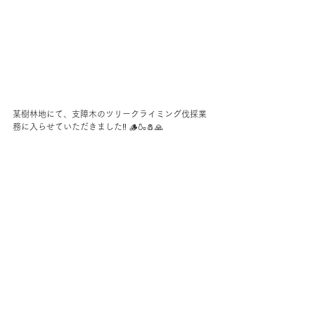
某樹林地にて、支障木のツリークライミング伐採業
務に入らせていただきました‼︎ 🪵🍶🧂🙏