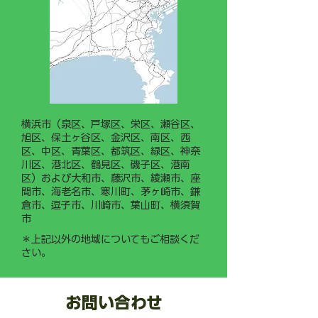
作業手順書（マニュアル）」
の整備・運用に力を入れてま
いります。
横浜市（泉区、戸塚区、栄区、瀬谷区、
旭区、保土ヶ谷区、金沢区、南区、西
区、中区、青葉区、都筑区、緑区、神奈
川区、港北区、鶴見区、磯子区、港南
区）および大和市、藤沢市、綾瀬市、座
間市、海老名市、寒川町、茅ヶ崎市、鎌
倉市、逗子市、川崎市、葉山町、横須賀
市
＊上記以外の地域についてもご相談くだ
さい。
お問い合わせ