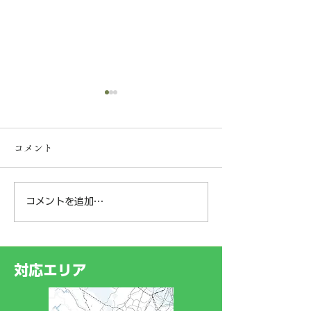
【一般事業主行動計画の
策定について】
コメント
弊社は、社員の皆様が安心し
て長く働ける環境づくりと子
育て支援の一環として、次世
コメントを追加…
神奈川県横浜市
代育成支援対策推進法に基づ
く「一般事業主行動計画」を
某樹林地にて‼️
策定し、神奈川労働局へ届け
ークライミング®
出ました。 今後は、若手従
対応エリア
業員や新入社員がスムーズに
業務を習得できるよう「現場