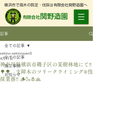
横浜市で高木の剪定・伐採は有限会社関野造園へ
関野造園
有限会社
記事
全ての記事
sekino-sekinozoen5
全ての記事
4月11日
神奈川県横浜市磯子区の某樹林地にて‼️
施工事例
🌳🌳 支障木のツリークライミング®️伐
お知らせ
採業務‼️ 🪵🍶🧂🙏