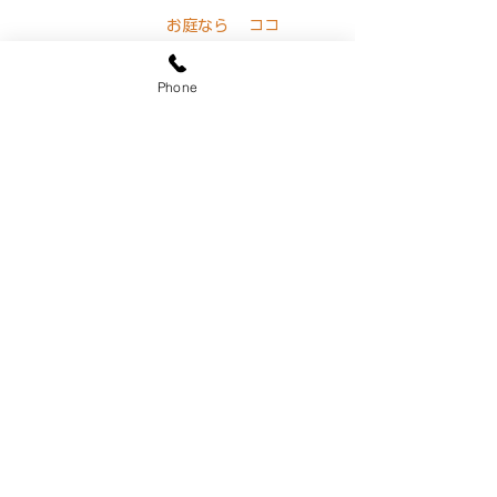
​お庭なら ココ
0120-0287-22
​8:00~18:00 年中無休
Phone
LINE公式アカウント
@sekiozoen
​～人と緑の未来をつなぐ～
関野造園
有限会社
​《神奈川県知事許可(般-30)第67687号》
（〒245-0024）神奈川県横浜市泉区和泉中
央北2丁目28-9