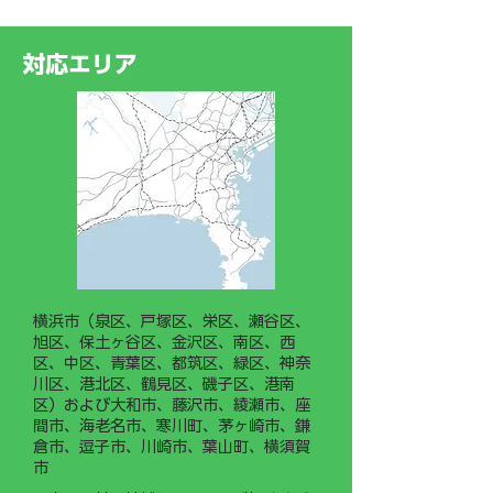
く「一般事業主行動計画」を
某樹林地にて‼️
策定し、神奈川労働局へ届け
ークライミング®
出ました。 今後は、若手従
対応エリア
業員や新入社員がスムーズに
業務を習得できるよう「現場
作業手順書（マニュアル）」
の整備・運用に力を入れてま
いります。
横浜市（泉区、戸塚区、栄区、瀬谷区、
旭区、保土ヶ谷区、金沢区、南区、西
区、中区、青葉区、都筑区、緑区、神奈
川区、港北区、鶴見区、磯子区、港南
区）および大和市、藤沢市、綾瀬市、座
間市、海老名市、寒川町、茅ヶ崎市、鎌
倉市、逗子市、川崎市、葉山町、横須賀
市