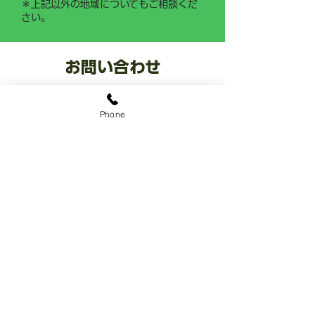
＊上記以外の地域についてもご相談くだ
さい。
お問い合わせ
​お庭なら ココ
0120-0287-22
Phone
​8:00~18:00 年中無休
LINE公式アカウント
@sekiozoen
​～人と緑の未来をつなぐ～