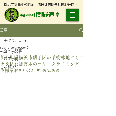
横浜市で高木の剪定・伐採は有限会社関野造園へ
関野造園
有限会社
記事
全ての記事
sekino-sekinozoen5
全ての記事
2024年5月3日
神奈川県横浜市磯子区の某樹林地にて‼️
施工事例
ナラ枯れ被害木のツリークライミング
お知らせ
伐採業務‼️その2‼️🌳 🪵🍶🧂🙏