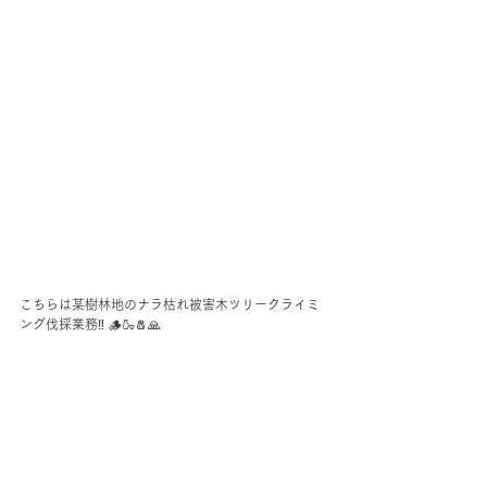
こちらは某樹林地のナラ枯れ被害木ツリークライミ
ング伐採業務‼️ 🪵🍶🧂🙏