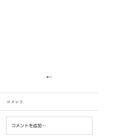
【一般事業主行動計画の
策定について】
コメント
弊社は、社員の皆様が安心し
て長く働ける環境づくりと子
育て支援の一環として、次世
コメントを追加…
神奈川県横浜市
代育成支援対策推進法に基づ