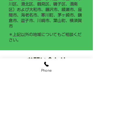
川区、港北区、鶴見区、磯子区、港南
区）および大和市、藤沢市、綾瀬市、座
間市、海老名市、寒川町、茅ヶ崎市、鎌
倉市、逗子市、川崎市、葉山町、横須賀
市
＊上記以外の地域についてもご相談くだ
さい。
お問い合わせ
Phone
​お庭なら ココ
0120-0287-22
​8:00~18:00 年中無休
LINE公式アカウント
@sekiozoen