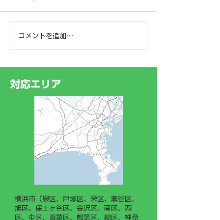
弊社は、社員の皆様が安心し
て長く働ける環境づくりと子
育て支援の一環として、次世
コメントを追加…
神奈川県横浜市
代育成支援対策推進法に基づ
く「一般事業主行動計画」を
某樹林地にて‼️
策定し、神奈川労働局へ届け
ークライミング®
出ました。 今後は、若手従
対応エリア
業員や新入社員がスムーズに
業務を習得できるよう「現場
作業手順書（マニュアル）」
の整備・運用に力を入れてま
いります。
横浜市（泉区、戸塚区、栄区、瀬谷区、
旭区、保土ヶ谷区、金沢区、南区、西
区、中区、青葉区、都筑区、緑区、神奈