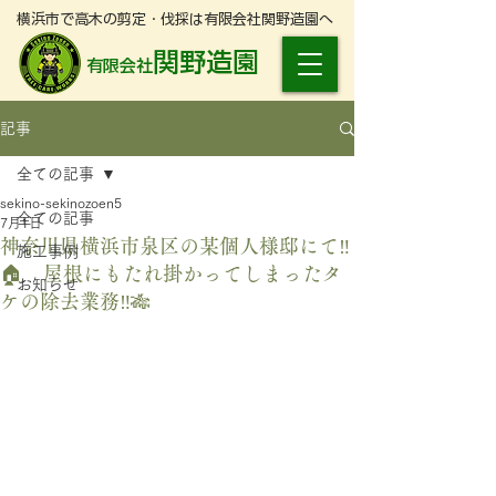
横浜市で高木の剪定・伐採は有限会社関野造園へ
関野造園
有限会社
記事
全ての記事
sekino-sekinozoen5
全ての記事
7月1日
神奈川県横浜市泉区の某個人様邸にて‼️
施工事例
🏠 屋根にもたれ掛かってしまったタ
お知らせ
ケの除去業務‼️🎋