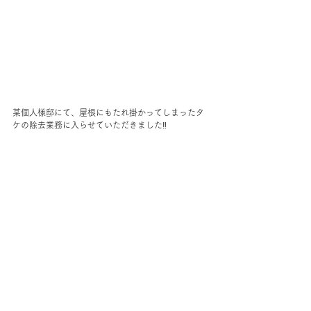
某個人様邸にて、屋根にもたれ掛かってしまったタ
ケの除去業務に入らせていただきました‼︎