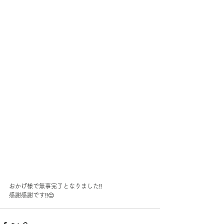
おかげ様で無事完了となりました‼︎
感謝感謝です‼︎😊