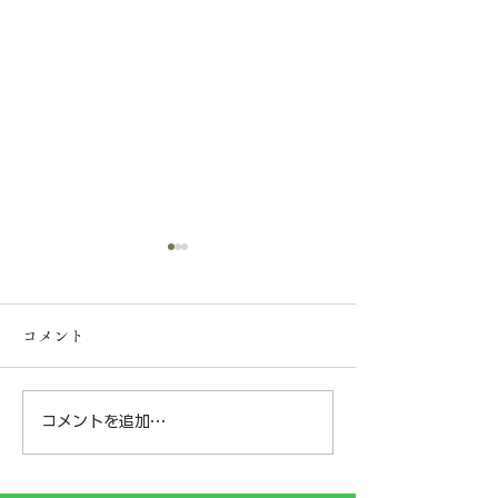
【一般事業主行動計画の
策定について】
コメント
弊社は、社員の皆様が安心し
て長く働ける環境づくりと子
育て支援の一環として、次世
コメントを追加…
神奈川県横浜市
代育成支援対策推進法に基づ
く「一般事業主行動計画」を
某樹林地にて‼️
策定し、神奈川労働局へ届け