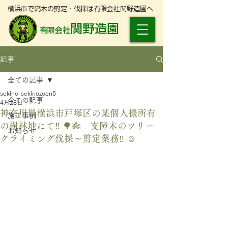
横浜市で高木の剪定・伐採は有限会社関野造園へ
関野造園
有限会社
記事
全ての記事
sekino-sekinozoen5
全ての記事
4月28日
神奈川県横浜市戸塚区の某個人様所有
施工事例
の樹林地にて‼️ 🌳🎋 支障木のツリー
お知らせ
クライミング伐採〜剪定業務‼️ ☺️