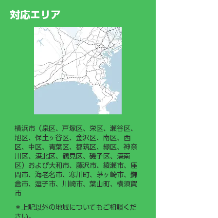
ークライミング®
出ました。 今後は、若手従
対応エリア
業員や新入社員がスムーズに
業務を習得できるよう「現場
作業手順書（マニュアル）」
の整備・運用に力を入れてま
いります。
横浜市（泉区、戸塚区、栄区、瀬谷区、
旭区、保土ヶ谷区、金沢区、南区、西
区、中区、青葉区、都筑区、緑区、神奈
川区、港北区、鶴見区、磯子区、港南
区）および大和市、藤沢市、綾瀬市、座
間市、海老名市、寒川町、茅ヶ崎市、鎌
倉市、逗子市、川崎市、葉山町、横須賀
市
＊上記以外の地域についてもご相談くだ
さい。