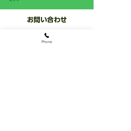
お問い合わせ
​お庭なら ココ
0120-0287-22
Phone
​8:00~18:00 年中無休
LINE公式アカウント
@sekiozoen
​～人と緑の未来をつなぐ～
関野造園
有限会社