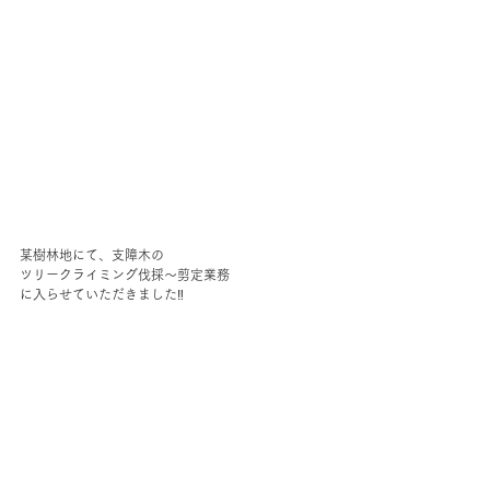
某樹林地にて、支障木の
ツリークライミング伐採〜剪定業務
に入らせていただきました‼︎ 