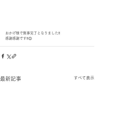
おかげ様で無事完了となりました‼️
感謝感謝です‼️😊
すべて表示
最新記事