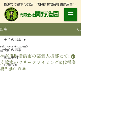
横浜市で高木の剪定・伐採は有限会社関野造園へ
関野造園
有限会社
記事
全ての記事
sekino-sekinozoen5
全ての記事
4月8日
神奈川県横浜市の某個人様邸にて‼️🏠
施工事例
支障木のツリークライミング®️伐採業
お知らせ
務‼️ 🪵🍶🧂🙏