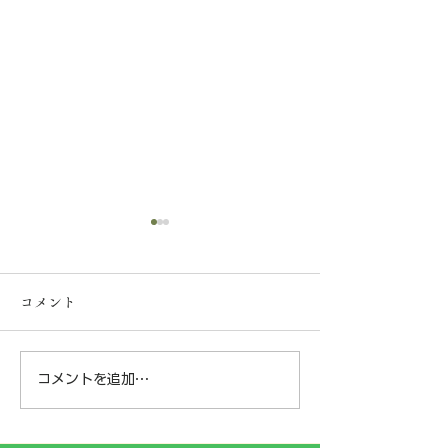
【一般事業主行動計画の
策定について】
コメント
弊社は、社員の皆様が安心し
て長く働ける環境づくりと子
育て支援の一環として、次世
コメントを追加…
神奈川県横浜市
代育成支援対策推進法に基づ
く「一般事業主行動計画」を
某樹林地にて‼️
策定し、神奈川労働局へ届け