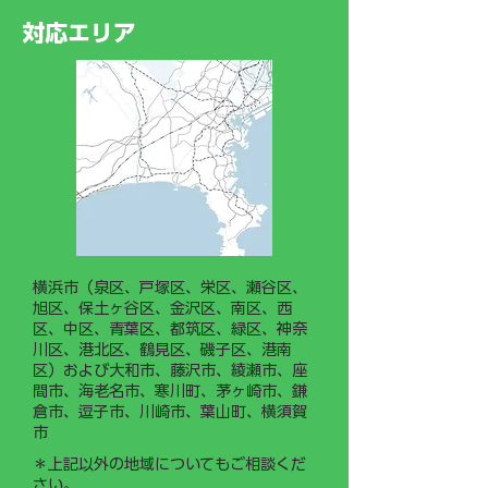
ークライミング®
出ました。 今後は、若手従
対応エリア
業員や新入社員がスムーズに
業務を習得できるよう「現場
作業手順書（マニュアル）」
の整備・運用に力を入れてま
いります。
横浜市（泉区、戸塚区、栄区、瀬谷区、
旭区、保土ヶ谷区、金沢区、南区、西
区、中区、青葉区、都筑区、緑区、神奈
川区、港北区、鶴見区、磯子区、港南
区）および大和市、藤沢市、綾瀬市、座
間市、海老名市、寒川町、茅ヶ崎市、鎌
倉市、逗子市、川崎市、葉山町、横須賀
市
＊上記以外の地域についてもご相談くだ
さい。