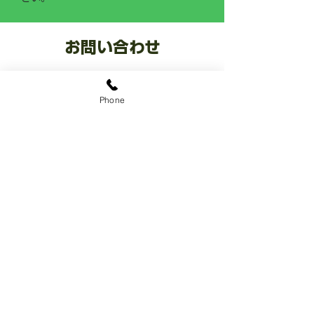
お問い合わせ
​お庭なら ココ
0120-0287-22
Phone
​8:00~18:00 年中無休
LINE公式アカウント
@sekiozoen
​～人と緑の未来をつなぐ～
関野造園
有限会社