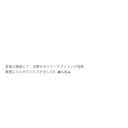
某個人様邸にて、支障木のツリークライミング伐採
業務に入らせていただきました‼︎  🪵🍶🧂🙏