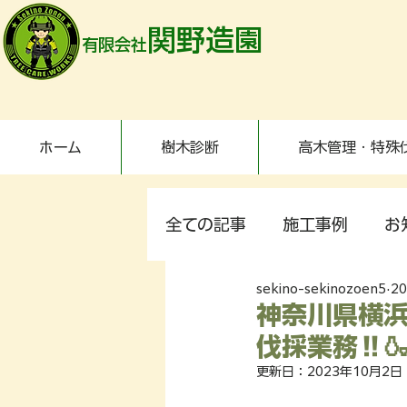
関野造園
有限会社
ホーム
樹木診断
高木管理・特殊
全ての記事
施工事例
お
sekino-sekinozoen5
2
神奈川県横浜
伐採業務‼️🍶
更新日：
2023年10月2日