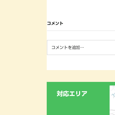
コメント
コメントを追加…
神奈川県横浜市泉区における
街路樹診断業務‼️🌳、及び、
夏季休業期間のお知らせ📢
対応エリア