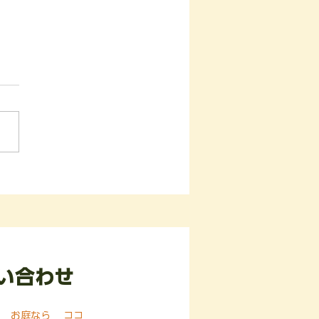
川県横浜市戸塚区の某樹
にて‼️🌳🌳 ツリークラ
®︎伐採業務‼️ 🪵🍶🧂
い合わせ
​お庭なら ココ