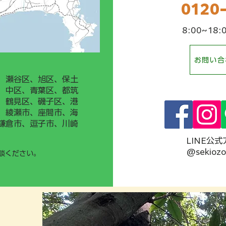
0120
​8:00~1
お問い合
、瀬谷区、旭区、保土
、中区、青葉区、都筑
、鶴見区、磯子区、港
、綾瀬市、座間市、海
鎌倉市、逗子市、川崎
LINE公
@sekioz
談ください。