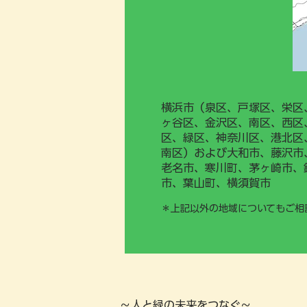
横浜市（泉区、戸塚区、栄区
ヶ谷区、金沢区、南区、西区
区、緑区、神奈川区、港北区
南区）および大和市、藤沢市
老名市、寒川町、茅ヶ崎市、
市、葉山町、横須賀市
＊上記以外の地域についてもご相
​～人と緑の未来をつなぐ～