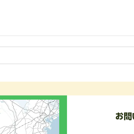
【一般事業主行動計画の策定
について】
弊社は、社員の皆様が安心して長
く働ける環境づくりと子育て支援
の一環として、次世代育成支援対
策推進法に基づく「一般事業主行
神奈
動計画」を策定し、神奈川労働局
林地
へ届け出ました。 今後は、若手
従業員や新入社員がスムーズに業
イミング
務を習得できるよう「現場作業手
🙏
順書（マニュアル）」の整備・運
お問
用に力を入れてまいります。