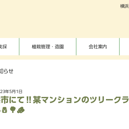
横浜
伐採
植栽管理・造園
会社案内
知らせ
023年5月1日
市にて‼️某マンションのツリーク
🌳🪵