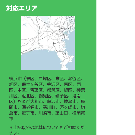
ークライミング®
出ました。 今後は、若手従
対応エリア
業員や新入社員がスムーズに
業務を習得できるよう「現場
作業手順書（マニュアル）」
の整備・運用に力を入れてま
いります。
横浜市（泉区、戸塚区、栄区、瀬谷区、
旭区、保土ヶ谷区、金沢区、南区、西
区、中区、青葉区、都筑区、緑区、神奈
川区、港北区、鶴見区、磯子区、港南
区）および大和市、藤沢市、綾瀬市、座
間市、海老名市、寒川町、茅ヶ崎市、鎌
倉市、逗子市、川崎市、葉山町、横須賀
市
＊上記以外の地域についてもご相談くだ
さい。