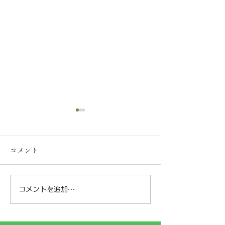
【一般事業主行動計画の
策定について】
コメント
弊社は、社員の皆様が安心し
て長く働ける環境づくりと子
育て支援の一環として、次世
コメントを追加…
神奈川県横浜市
代育成支援対策推進法に基づ
く「一般事業主行動計画」を
某樹林地にて‼️
策定し、神奈川労働局へ届け