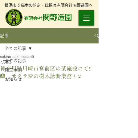
横浜市で高木の剪定・伐採は有限会社関野造園へ
関野造園
有限会社
記事
全ての記事
sekino-sekinozoen5
全ての記事
7月2日
神奈川県川崎市宮前区の某施設にて‼️
施工事例
🏥 サクラ🌸の樹木診断業務‼️ ☺️
お知らせ