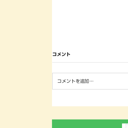
コメント
コメントを追加…
神奈川県横浜市泉区における
街路樹診断業務‼️🌳、及び、
夏季休業期間のお知らせ📢