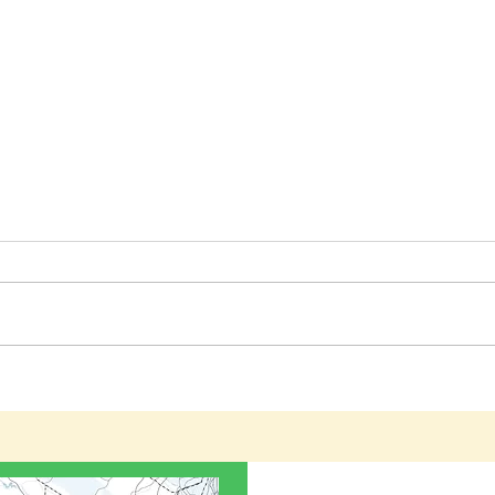
【一般事業主行動計画の策定
について】
弊社は、社員の皆様が安心して長
く働ける環境づくりと子育て支援
の一環として、次世代育成支援対
策推進法に基づく「一般事業主行
神奈
動計画」を策定し、神奈川労働局
林地
へ届け出ました。 今後は、若手
従業員や新入社員がスムーズに業
イミング
務を習得できるよう「現場作業手