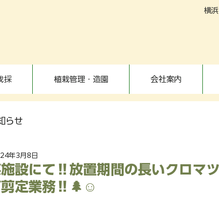
横浜
伐採
植栽管理・造園
会社案内
知らせ
024年3月8日
施設にて‼️放置期間の長いクロマ
定業務‼️🌲☺️