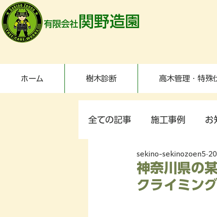
関野造園
有限会社
ホーム
樹木診断
高木管理・特殊
全ての記事
施工事例
お
sekino-sekinozoen5
2
神奈川県の某
クライミング剪