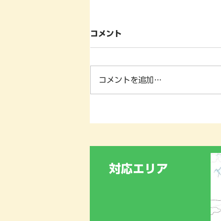
コメント
コメントを追加…
神奈川県横浜市泉区における
街路樹診断業務‼️🌳、及び、
夏季休業期間のお知らせ📢
対応エリア