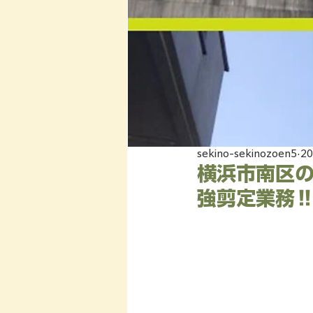
sekino-sekinozoen5
2
横浜市南区の
強剪定業務‼️