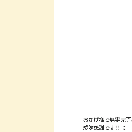
おかげ様で無事完了
感謝感謝です‼︎ ☺️