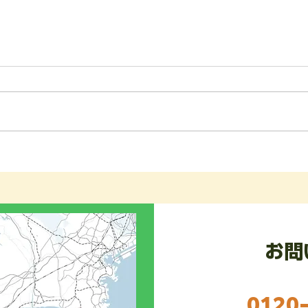
【一般事業主行動計画の策定
について】
弊社は、社員の皆様が安心して長
く働ける環境づくりと子育て支援
の一環として、次世代育成支援対
策推進法に基づく「一般事業主行
神奈
動計画」を策定し、神奈川労働局
林地
へ届け出ました。 今後は、若手
従業員や新入社員がスムーズに業
イミング
務を習得できるよう「現場作業手
🙏
順書（マニュアル）」の整備・運
お問
用に力を入れてまいります。
0120