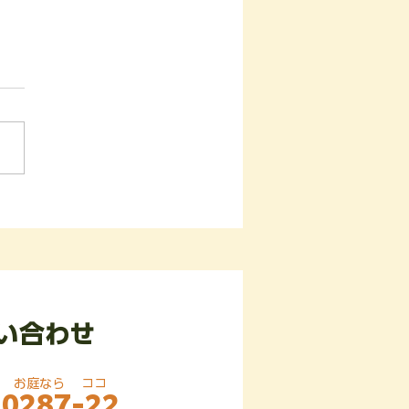
川県横浜市戸塚区の某樹
にて‼️🌳🌳 ツリークラ
®︎伐採業務‼️ 🪵🍶🧂
い合わせ
​お庭なら ココ
-0287-22