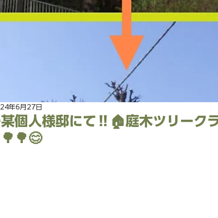
024年6月27日
某個人様邸にて‼️🏠庭木ツリーク
🌳😊