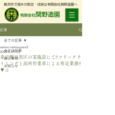
横浜市で高木の剪定・伐採は有限会社関野造園へ
関野造園
有限会社
記事
全ての記事
sekino-sekinozoen5
全ての記事
2024年3月7日
東京都目黒区の某施設にて‼️ツリークラ
施工事例
イミングと高所作業車による剪定業務‼️
お知らせ
🌳☺️