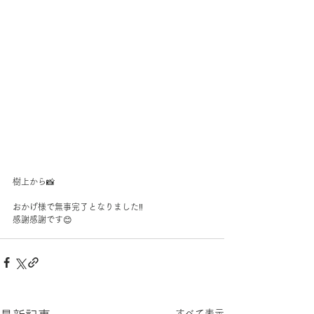
樹上から📸
おかげ様で無事完了となりました‼︎
感謝感謝です😊
すべて表示