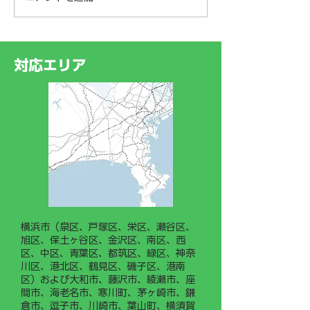
神奈川県横浜市
代育成支援対策推進法に基づ
く「一般事業主行動計画」を
某樹林地にて‼️
策定し、神奈川労働局へ届け
ークライミング®
出ました。 今後は、若手従
対応エリア
業員や新入社員がスムーズに
業務を習得できるよう「現場
作業手順書（マニュアル）」
の整備・運用に力を入れてま
いります。
横浜市（泉区、戸塚区、栄区、瀬谷区、
旭区、保土ヶ谷区、金沢区、南区、西
区、中区、青葉区、都筑区、緑区、神奈
川区、港北区、鶴見区、磯子区、港南
区）および大和市、藤沢市、綾瀬市、座
間市、海老名市、寒川町、茅ヶ崎市、鎌
倉市、逗子市、川崎市、葉山町、横須賀