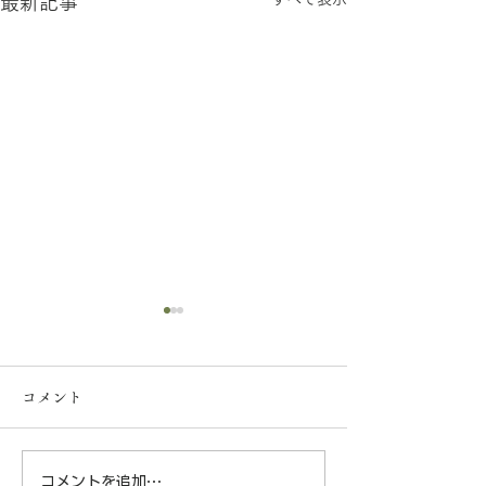
最新記事
【一般事業主行動計画の
策定について】
コメント
弊社は、社員の皆様が安心し
て長く働ける環境づくりと子
育て支援の一環として、次世
コメントを追加…