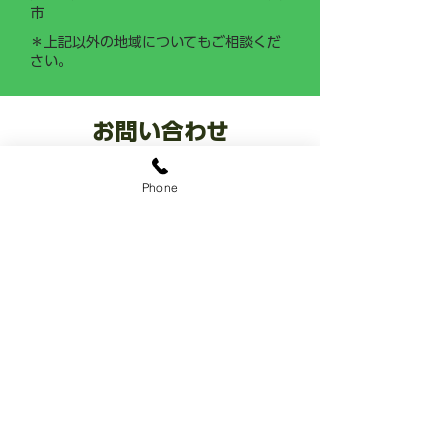
市
＊上記以外の地域についてもご相談くだ
さい。
お問い合わせ
​お庭なら ココ
Phone
0120-0287-22
​8:00~18:00 年中無休
LINE公式アカウント
@sekiozoen
​～人と緑の未来をつなぐ～