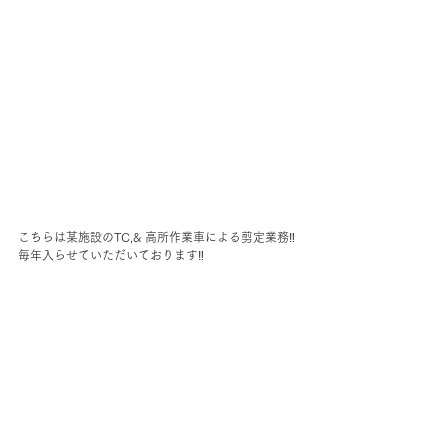
こちらは某施設のTC,& 高所作業車による剪定業務‼︎
毎年入らせていただいております‼︎