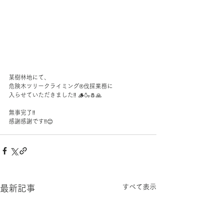
某樹林地にて、
危険木ツリークライミング®️伐採業務に
入らせていただきました‼️ 🪵🍶🧂🙏
無事完了‼️
感謝感謝です‼️😊
すべて表示
最新記事