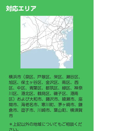
ークライミング®
出ました。 今後は、若手従
対応エリア
業員や新入社員がスムーズに
業務を習得できるよう「現場
作業手順書（マニュアル）」
の整備・運用に力を入れてま
いります。
横浜市（泉区、戸塚区、栄区、瀬谷区、
旭区、保土ヶ谷区、金沢区、南区、西
区、中区、青葉区、都筑区、緑区、神奈
川区、港北区、鶴見区、磯子区、港南
区）および大和市、藤沢市、綾瀬市、座
間市、海老名市、寒川町、茅ヶ崎市、鎌
倉市、逗子市、川崎市、葉山町、横須賀
市
＊上記以外の地域についてもご相談くだ
さい。