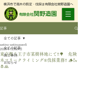
横浜市で高木の剪定・伐採は有限会社関野造園へ
関野造園
有限会社
記事
全ての記事
sekino-sekinozoen5
全ての記事
2025年12月24日
東京都八王子市某樹林地にて‼️🌳 危険
施工事例
木ツリークライミング®️伐採業務‼️ 🪵🍶
お知らせ
🧂🙏