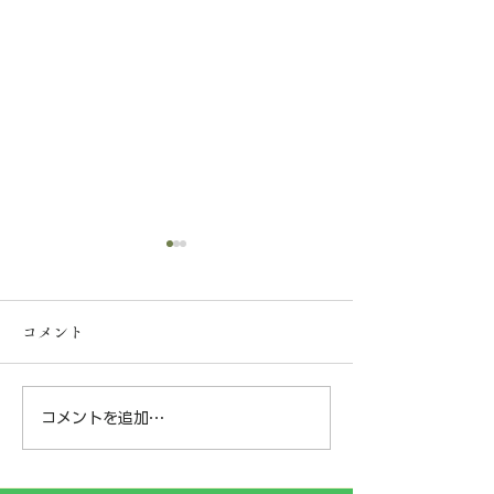
【一般事業主行動計画の
策定について】
コメント
弊社は、社員の皆様が安心し
て長く働ける環境づくりと子
育て支援の一環として、次世
コメントを追加…
神奈川県横浜市
代育成支援対策推進法に基づ
く「一般事業主行動計画」を
某樹林地にて‼️
策定し、神奈川労働局へ届け